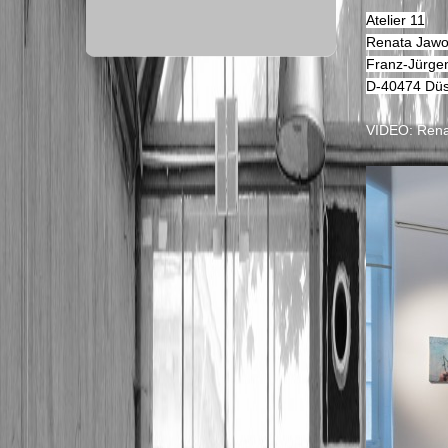
Atelier 11
Renata Jawo
Franz-Jürgen
D-40474 Düs
VIDEO: Rena